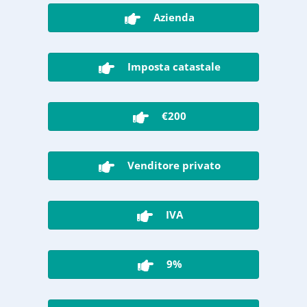
Azienda
Imposta catastale
€200
Venditore privato
IVA
9%