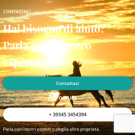
CONTATTACI
Hai bisogno di aiuto?
Parla con il nostro
esperto.
Contattaci
OPPURE
+ 39345 3454394
Parla con i nostri esperti o sfoglia altre proprietà.